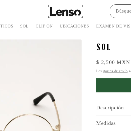
Búsqu
PTICOS
SOL
CLIP ON
UBICACIONES
EXAMEN DE VIS
SOL
Precio
$ 2,500 MXN
habitual
Los
gastos de envío
se
Descripción
Medidas