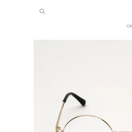
Ir
directamente
al contenido
Ó
Ir
directamente
a la
información
del producto