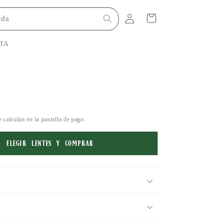
Iniciar
eda
sesión
Carrito
TA
 calculan en la pantalla de pago.
ELEGIR LENTES Y COMPRAR