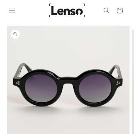
Ir
directamente
al contenido
Ir
Carrito
directamente
a la
información
del producto