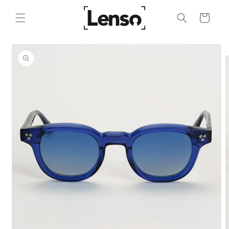
Ir
directamente
al contenido
Ir
Carrito
directamente
a la
información
del producto